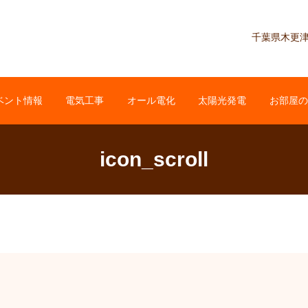
千葉県木更津市
ベント情報
電気工事
オール電化
太陽光発電
お部屋の
icon_scroll