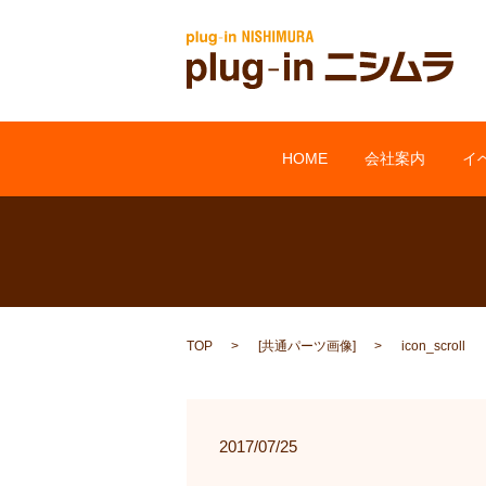
HOME
会社案内
イ
TOP
[
共通パーツ画像
]
icon_scroll
2017/07/25